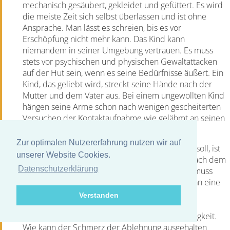
mechanisch gesäubert, gekleidet und gefüttert. Es wird
die meiste Zeit sich selbst überlassen und ist ohne
Ansprache. Man lässt es schreien, bis es vor
Erschöpfung nicht mehr kann. Das Kind kann
niemandem in seiner Umgebung vertrauen. Es muss
stets vor psychischen und physischen Gewaltattacken
auf der Hut sein, wenn es seine Bedürfnisse äußert. Ein
Kind, das geliebt wird, streckt seine Hände nach der
Mutter und dem Vater aus. Bei einem ungewollten Kind
hängen seine Arme schon nach wenigen gescheiterten
Versuchen der Kontaktaufnahme wie gelähmt an seinen
Schultern.
Zur optimalen Nutzererfahrung nutzen wir auf
Da zu sein, obwohl man eigentlich nicht da sein soll, ist
unserer Website Cookies.
auf Dauer nicht durchzuhalten. Das Bedürfnis nach dem
Datenschutzerklärung
eigenen Leben, so sein zu können, wie man ist, muss
aufgegeben werden zugunsten der Anpassung an eine
ablehnende Umwelt. Statt Ich-Sein wird die
Verstanden
Unterordnung unter die Regeln einer feindselig
gleichgültigen Umwelt zur Überlebensnotwendigkeit.
Wie kann der Schmerz der Ablehnung ausgehalten